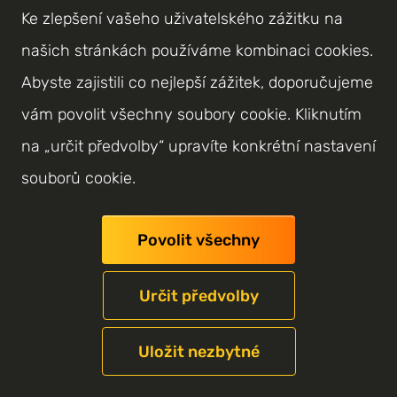
Ke zlepšení vašeho uživatelského zážitku na
našich stránkách používáme kombinaci cookies.
Email
Abyste zajistili co nejlepší zážitek, doporučujeme
stormhunters@seznam.cz
vám povolit všechny soubory cookie. Kliknutím
na „určit předvolby“ upravíte konkrétní nastavení
souborů cookie.
Sídlo
Povolit všechny
Mochovská 478/40, Praha 198 00
Nezbytně nutné cookies
Určit předvolby
Tyto soubory cookie jsou nezbytné, abyste se
mohli pohybovat po webových stránkách a
Uložit nezbytné
využívat jejich funkce. Bez těchto cookies nelze