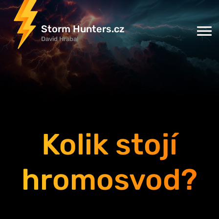
Storm Hunters.cz
David Hrabal
Kolik stojí
hromosvod?